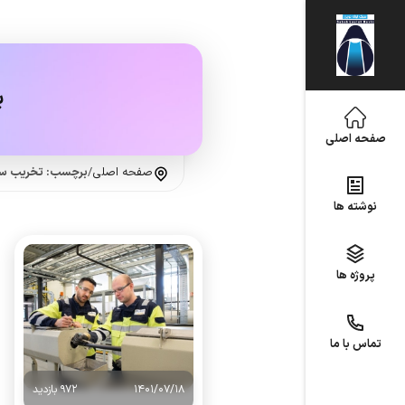
ب
صفحه اصلی
صفحه اصلی
/
برچسب: تخریب سا
نوشته ها
پروژه ها
تماس با ما
1401/07/18
972 بازدید