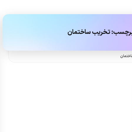
رچسب:
تخریب ساختمان
ختمان