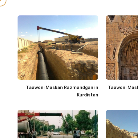
Taawoni Maskan Razmandgan in
Taawoni Mas
Kurdistan