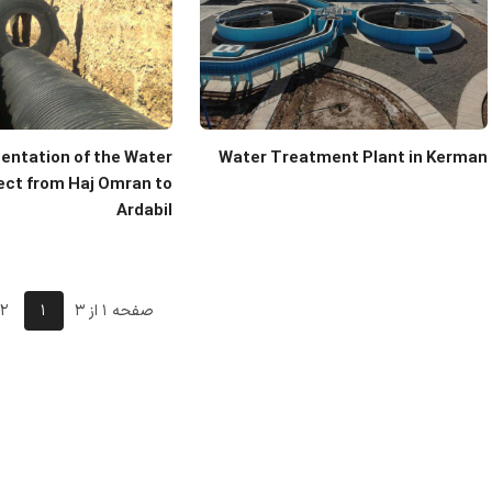
entation of the Water
Water Treatment Plant in Kerman
ect from Haj Omran to
Ardabil
صفحه 1 از 3
1
2